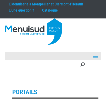
Menuiserie à
Montpellier et Clermont-l'Hérault
Une question ?
Catalogue
PORTAILS