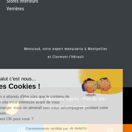
Stores intérieurs
Verrières
Menuisud, votre expert menuiserie à Montpellier
et
Clermont-l’Hérault
Salut c'est nous...
les Cookies !
On a attendu d'être sûrs que le contenu de
Menuisud
|
Mentions légales
|
Plan du site
|
ce site vous intéresse avant de vous
Réalisation Attraptemps
déranger, mais on aimerait bien vous accompagner pendant votre
visite...
C'est OK pour vous ?
Consentements certifiés par