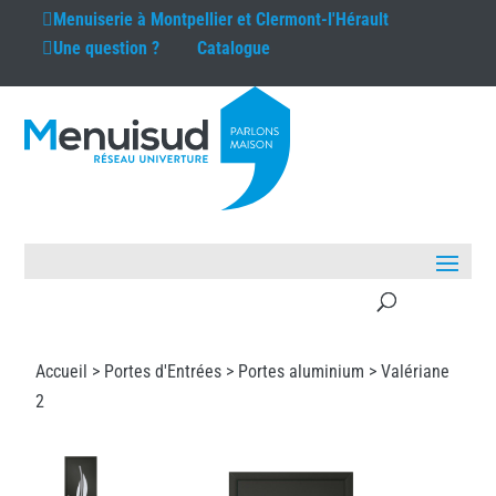
Menuiserie à
Montpellier et Clermont-l'Hérault
Une question ?
Catalogue
Accueil >
Portes d'Entrées
>
Portes aluminium
> Valériane
2