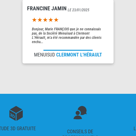
FRANCINE JAMIN
LE 23/01/2025
5out of 5
Bonjour, Marie FRANÇOIS que je ne connaissais
pas, de la Société Menuisud à Clermont
L’Hérault, m’a été recommandée par des clients
encha...
MENUISUD
CLERMONT L'HÉRAULT
TUDE 3D GRATUITE
L
CONSEILS DE