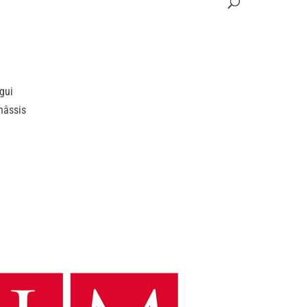
gui
hâssis