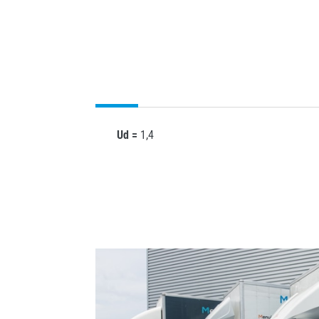
Ud =
1,4