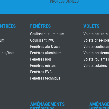
PROFESSIONNELS
ENTRÉES
FENÊTRES
VOLETS
Coulissant aluminium
Volets battants
ium
Coulissant PVC
Volets brise-sole
Fenêtres alu & acier
Volets coulissan
: alu/bois
Fenêtres aluminium
Volets persienn
Fenêtres bois
Volets roulants 
Fenêtres mixtes
Volets solaires
Fenêtres PVC
Fenêtres technique
AMÉNAGEMENTS
AMÉNAG
EXTÉRIEURS
INTÉRIEU