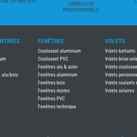
TUDE 3D GRATUITE
L
CONSEILS DE
PROFESSIONNELS
ENTRÉES
FENÊTRES
VOLETS
Coulissant aluminium
Volets battants
ium
Coulissant PVC
Volets brise-sole
Fenêtres alu & acier
Volets coulissan
: alu/bois
Fenêtres aluminium
Volets persienn
Fenêtres bois
Volets roulants 
Fenêtres mixtes
Volets solaires
Fenêtres PVC
Fenêtres technique