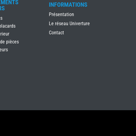
EMENTS
INFORMATIONS
RS
Présentation
es
Le réseau Univerture
placards
Contact
rieur
 de pièces
ieurs
s réglementations. Personnalisez vos préférences pour contrôler