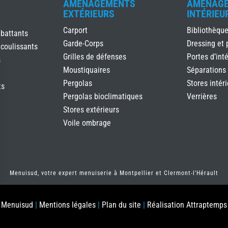
AMÉNAGEMENTS
AMÉNAG
EXTÉRIEURS
INTÉRIEU
Carport
Bibliothèqu
 battants
Garde-Corps
Dressing et 
 coulissants
Grilles de défenses
Portes d’inté
s
Moustiquaires
Séparations
Pergolas
Stores intér
ts
Pergolas bioclimatiques
Verrières
Stores extérieurs
Voile ombrage
Menuisud, votre expert menuiserie à Montpellier et
Clermont-l’Hérault
s Options
Menuisud
|
Mentions légales
|
Plan du site
|
Réalisation Attraptemps
ètres de confidentialité, en garantissant la conformité avec le