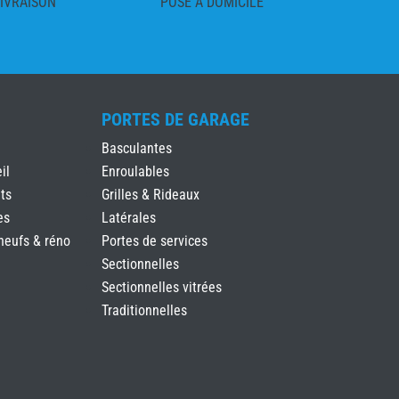
IVRAISON
POSE À DOMICILE
PORTES DE GARAGE
Basculantes
il
Enroulables
ts
Grilles & Rideaux
es
Latérales
neufs & réno
Portes de services
Sectionnelles
Sectionnelles vitrées
Traditionnelles