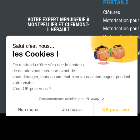
PORTAILS
Clôtures
VOTRE EXPERT MENUISERIE À
Motorisation pour
MONTPELLIER ET CLERMONT-
Motorisation pour
L'HÉRAULT
Portails & clôture
Portails Battants
Salut c'est nous...
les Cookies !
Portails coulissan
On a attendu d'être sûrs que le contenu
de ce site vous intéresse avant de
vous déranger, mais on aimerait bien vous accompagner pendant
votre visite...
C'est OK pour vous ?
Consentements certifiés par
Non merci
Je choisis
OK pour moi
Axeptio consent
Plateforme de Gestion du Consentement : Personnalisez vo
Notre plateforme vous permet d'adapter et de gérer vos param