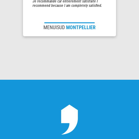
Je recommande car entièrement satisfaite I
recommend because I am completely satisfied.
MENUISUD
MONTPELLIER