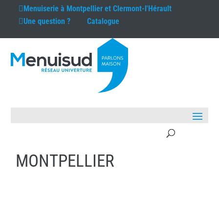
Menuiserie à
Montpellier et Clermont-l'Hérault
Une question ?
Catalogue
MONTPELLIER