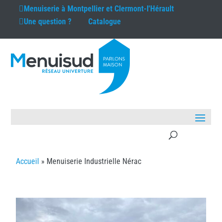
Menuiserie à
Montpellier et Clermont-l'Hérault
Une question ?
Catalogue
Accueil
»
Menuiserie Industrielle Nérac