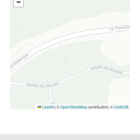
−
Leaflet
|
©
OpenStreetMap
contributors, ©
CartoDB